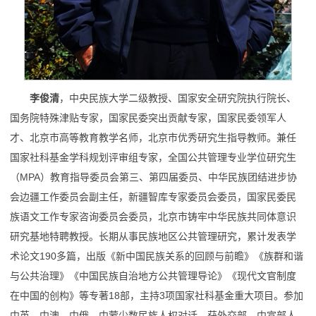
李俊清
，中央民族大学二级教授、国家安全研究院执行院长、
国务院特殊津贴专家，国家民委突出贡献专家，国家民委领军人
才、北京市高等教育教学名师，北京市优秀研究生指导教师。兼任
国家社科基金学科规划评审组专家，全国公共管理专业学位研究生
（MPA）教育指导委员会第三、第四届委员、中华民族团结进步协
会边疆工作委员会副主任，新疆智库专家委员会委员，国家民委民
族语文工作专家咨询委员会委员，北京市铸牢中华民族共同体意识
研究基地特聘教授。长期从事民族地区公共管理研究，累计发表学
术论文190多篇，出版《新中国民族关系的回顾与前瞻》《族群和谐
与公共治理》《中国民族自治地方公共管理导论》《现代文官制度
在中国的创构》等专著18部，主持3项国家社科基金重大项目。参加
中英、中澳、中俄、中蒙少数民族人权对话，获外交部、中宣部人