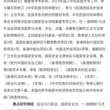
共同体研究》编委等学术职务。2023年调入中央民族大学工作，参
与编写和修订《中华民族共同体概论》，参与《民族团结进步促进
法》立法专班、民族学系列原创性教材专班、中华民族共同体理论
体系专班等涉民族与国家安全领域重要专项工作，在“一国两制”与涉
外法治领域深度参与涉港、涉台、涉疆、涉藏等范畴的立法与法律
反制策略研究。主持国家社科基金一般项目1项、教育部人文社科项
目3项、国家民委民族研究与教育教学项目3项、香港特别行政区政
府项目2项、香港中联办项目1项、中国法学会项目6项等，课题研究
广泛涉及总体国家安全观、国家安全法律体系与国家安全治理。著
有《现代中国的法治之路》、《香港政改观察》、《香港新秩序》
等8部学术专著，译有《联邦制导论》、《美国革命的宪法观》、
《香港司法的未来》等10部，在《环球法律评论》、《法学》、
《政治与法律》、《学海》、《中华民族共同体研究》等核心期刊
发表论文数十篇。多篇内参专报获中央领导肯定性批示和中央有关
部门政策性转化。
重点研究领域
：宪法与行政法、国家安全法、“一国两制”与涉