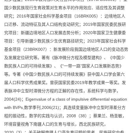
国少数民族现行生育政策对生育水平的作用效应、适应性及其调整
研究；2016年国家社会科学基金项目（16BRK005）：边境地区人
口迁移、流动特征及其人口结构变动研究；2019年国家民委民族研
究项目：新疆边境地区人口发展态势分析；2020年国家卫生健康委
项目：引导新疆少数民族少生优育路径研究；2023年国家社会科学
基金项目（23BRK007）：新发展阶段我国边境地区人口的变动态势
及发展定位研究等。著有《脉冲微分方程及模型建构》、《中国少
数民族人口的可持续发展》、《“一带一路”国家人口发展新态势》
等。专著《中国少数民族人口的可持续发展》获中国人口学会第六
届人口科学优秀成果奖。曾获国家民委2019年教学成果一等奖。发
表脉冲中立型时滞微分方程的正解的存在性，系统科学与数学，
2004(24)；Eigenvalue of a class of impulsive differential equation
with BVPs,数学季刊,2006(21)；具连续变量脉冲中立型时滞差分方
程的振动性，数学的实践与认识，2008（38）；蔡果兰、杨圣敏，
环境容量视角下南疆人口的生育与增长，西北民族研究，
2020（3）；关于破解南疆人口高生育问题的思考，民族研究内参，